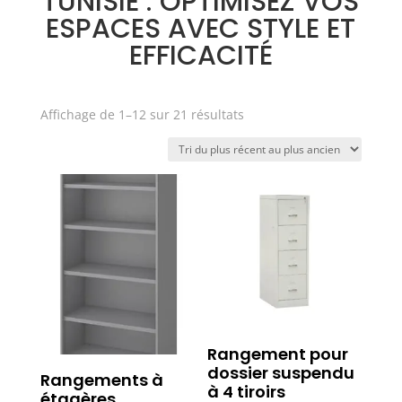
TUNISIE : OPTIMISEZ VOS
ESPACES AVEC STYLE ET
EFFICACITÉ
Trié
Affichage de 1–12 sur 21 résultats
du
plus
récent
au
plus
ancien
Rangement pour
dossier suspendu
Rangements à
à 4 tiroirs
étagères