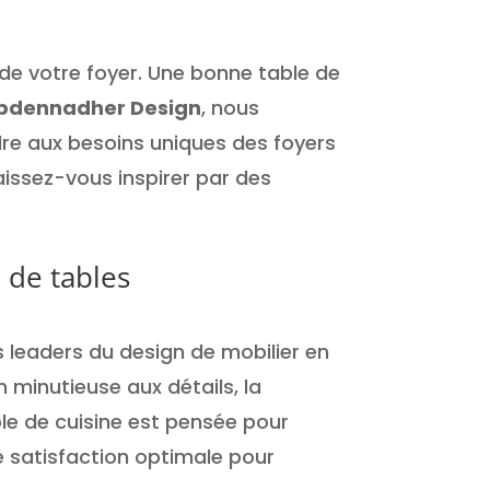
est :
était :
est :
0
399.000
340.000
306.000
 de votre foyer. Une bonne table de
Dt.
Dt.
Dt.
bdennadher Design
, nous
re aux besoins uniques des foyers
aissez-vous inspirer par des
 de tables
 leaders du design de mobilier en
n minutieuse aux détails, la
e de cuisine est pensée pour
ne satisfaction optimale pour