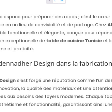
était :
440.00
ple espace pour préparer des repas ; c’est le cœur
Dt.
e en un lieu de convivialité et de partage. Chez
A
le fonctionnelle et élégante, conçue pour répond
ion exceptionnelle de
table de cuisine Tunisie
et l
me et praticité.
bdennadher Design dans la fabrication
Design
s’est forgé une réputation comme l’un des
nnovation, la qualité des matériaux et une attentio
es aux besoins des foyers modernes. Chaque tabl
 esthétisme et fonctionnalité, garantissant ainsi u