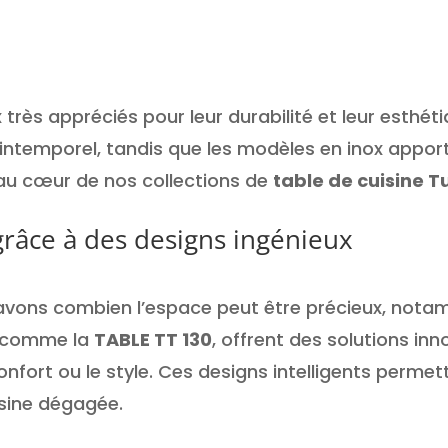
 très appréciés pour leur durabilité et leur esthét
gn intemporel, tandis que les modèles en inox appo
au cœur de nos collections de
table de cuisine T
grâce à des designs ingénieux
vons combien l’espace peut être précieux, nota
s, comme la
TABLE TT 130
, offrent des solutions inn
confort ou le style. Ces designs intelligents perm
isine dégagée.