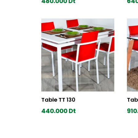
480.000
Dt
64
Table TT 130
Tab
440.000
Dt
910