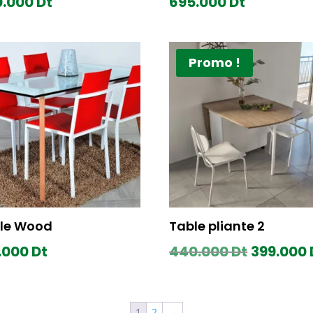
0.000
Dt
695.000
Dt
Promo !
le Wood
Table pliante 2
Le
.000
Dt
440.000
Dt
399.000
prix
initial
1
2
→