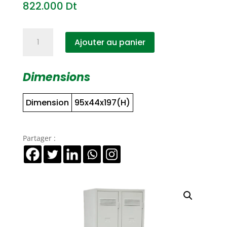
822.000
Dt
quantité
Ajouter au panier
de
Vestiaire
en
Dimensions
Métal
à
Dimension
95x44x197(H)
2
portes
Partager :