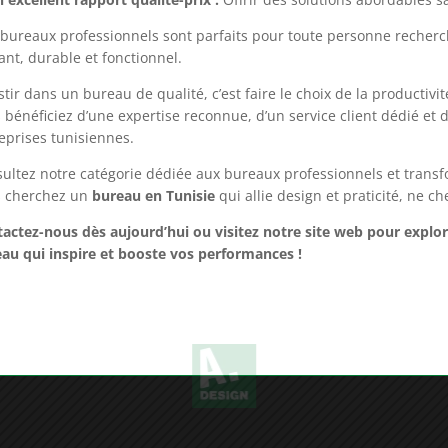
 excellent rapport qualité-prix :
Offrir des solutions abordables s
bureaux professionnels sont parfaits pour toute personne recher
ant, durable et fonctionnel.
stir dans un bureau de qualité, c’est faire le choix de la producti
 bénéficiez d’une expertise reconnue, d’un service client dédié et
eprises tunisiennes.
ultez notre
catégorie dédiée aux bureaux professionnels et transfo
s cherchez un
bureau en Tunisie
qui allie design et praticité, ne c
tactez-nous
dès aujourd’hui ou visitez notre
site web pour explore
au qui inspire et booste vos performances !