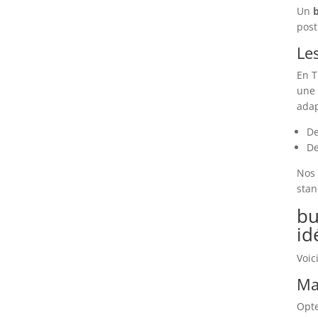
Un
post
Le
En T
une 
adap
De
De
Nos
stan
bu
id
Voic
Ma
Opte