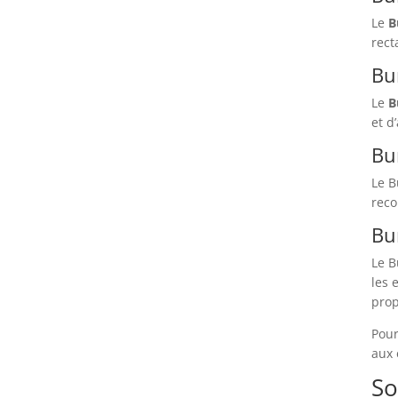
Le
B
rect
Bu
Le
B
et d
Bu
Le B
reco
Bu
Le B
les 
prop
Pour
aux 
So