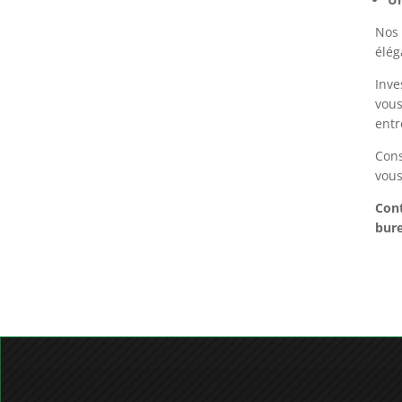
Un
Nos 
élég
Inve
vous
entr
Cons
vou
Con
bure