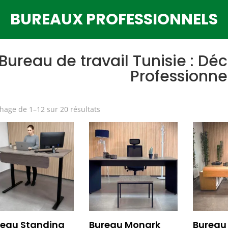
BUREAUX PROFESSIONNELS
Bureau de travail Tunisie : D
Professionnel
Trié
chage de 1–12 sur 20 résultats
du
plus
récent
au
plus
ancien
reau Standing
Bureau Monark
Bureau