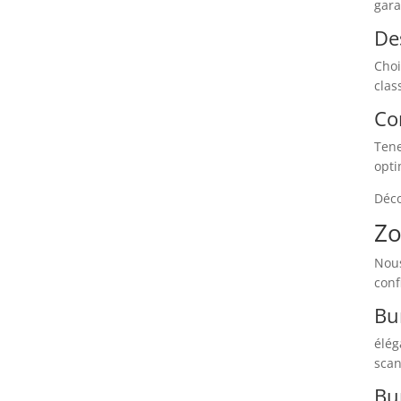
gara
De
Choi
clas
Co
Tene
opti
Déc
Zo
Nous
conf
Bu
élég
scan
Bu