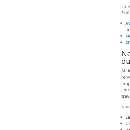
En p
Expl
Ac
pe
Me
Ch
No
du
Abde
l’en
prop
entr
trav
Nous
La
L’