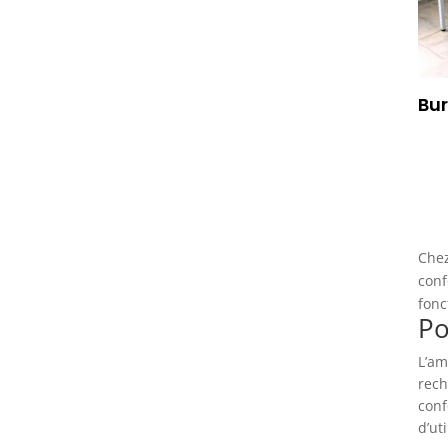
Bu
Che
conf
fonc
Po
L’am
rech
conf
d’uti