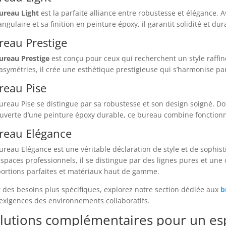
ureau Light
est la parfaite alliance entre robustesse et élégance. 
angulaire et sa finition en peinture époxy, il garantit solidité et dura
reau Prestige
ureau Prestige
est conçu pour ceux qui recherchent un style raffin
’asymétries, il crée une esthétique prestigieuse qui s’harmonise pa
reau Pise
ureau Pise se distingue par sa robustesse et son design soigné. Do
uverte d’une peinture époxy durable, ce bureau combine fonctionna
reau Elégance
ureau Elégance est une véritable déclaration de style et de sophis
espaces professionnels, il se distingue par des lignes pures et u
ortions parfaites et matériaux haut de gamme.
 des besoins plus spécifiques, explorez notre section dédiée aux
b
exigences des environnements collaboratifs.
lutions complémentaires pour un esp