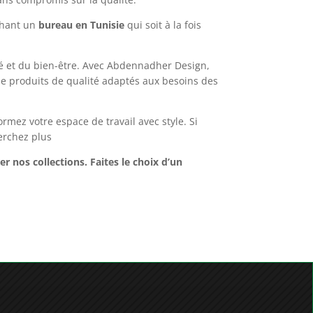
ans compromis sur la qualité.
chant un
bureau en Tunisie
qui soit à la fois
vité et du bien-être. Avec Abdennadher Design,
 de produits de qualité adaptés aux besoins des
rmez votre espace de travail avec style. Si
herchez plus
r nos collections. Faites le choix d’un