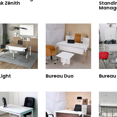
k Zénith
Standi
Manag
Light
Bureau Duo
Bureau 