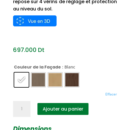
repose sur 4 vérins de réglage et protection
au niveau du sol.
697.000
Dt
Couleur de la Façade
: Blanc
Effacer
quantité
Ajouter au panier
de
Armoire
à
Dimensions