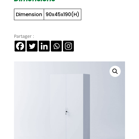
2
portes
Dimension
90x45x190(H)
Partager :