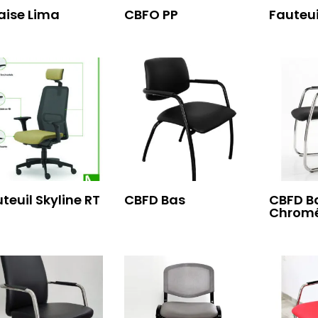
aise Lima
CBFO PP
Fauteui
teuil Skyline RT
CBFD Bas
CBFD B
Chromé