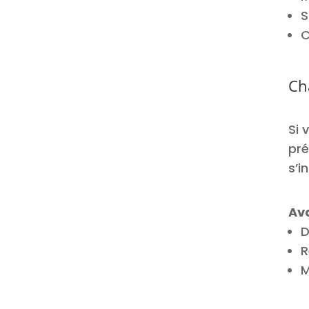
S
C
Ch
Si 
pré
s’i
Av
D
R
M