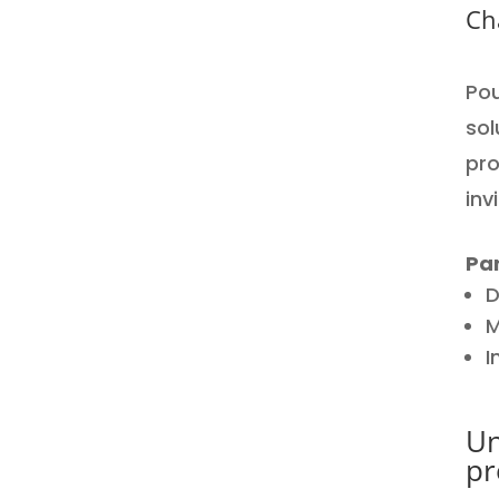
Cha
Pou
sol
pro
inv
Par
D
M
I
Un
pr