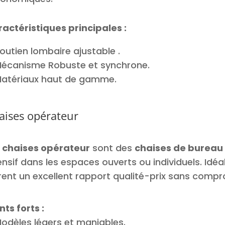
gonomiques.
actéristiques principales :
outien lombaire ajustable .
écanisme Robuste et synchrone.
atériaux haut de gamme.
aises opérateur
s
chaises opérateur
sont des
chaises de bureau
ensif dans les espaces ouverts ou individuels. Idéa
rent un excellent rapport qualité-prix sans compro
nts forts :
odèles légers et maniables.