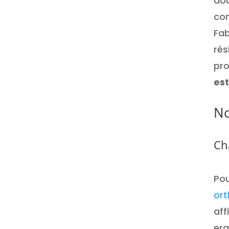
dou
com
Fab
rés
pro
es
No
Ch
Pou
ort
aff