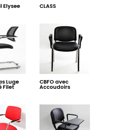
l Elysee
CLASS
as Luge
CBFO avec
 Filet
Accoudoirs