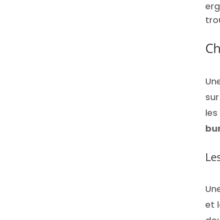
erg
tro
Ch
Une
sur
les
bur
Le
Un
et 