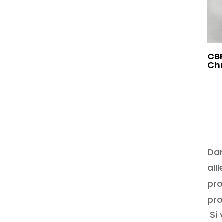
CB
Ch
Dan
all
pr
pro
Si 