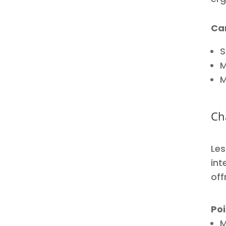
er
Car
S
M
M
Ch
Le
int
off
Poi
M