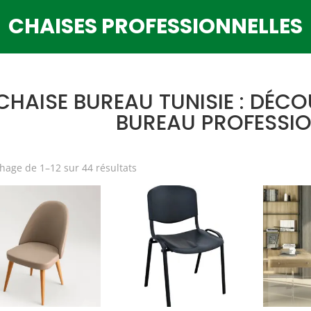
CHAISES PROFESSIONNELLES
CHAISE BUREAU TUNISIE : DÉC
BUREAU PROFESSIO
Trié
chage de 1–12 sur 44 résultats
du
plus
récent
au
plus
ancien