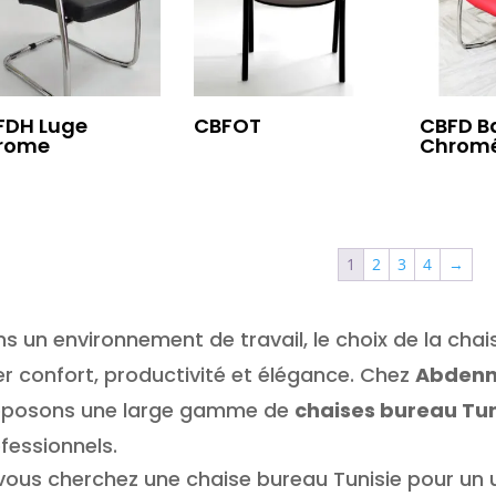
FDH Luge
CBFOT
CBFD B
rome
Chrom
1
2
3
4
→
s un environnement de travail, le choix de la chai
ier confort, productivité et élégance. Chez
Abdenn
oposons une large gamme de
chaises bureau Tun
fessionnels.
vous cherchez une chaise bureau Tunisie pour un 