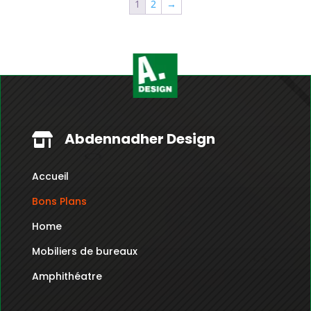
1
2
→
Abdennadher Design

Accueil
Bons Plans
Home
Mobiliers de bureaux
Amphithéatre