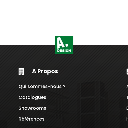
Plage
de
rix :
320.000
Dt
à
420.000
Dt
A Propos

Qui sommes-nous ?
Catalogues
Showrooms
Références