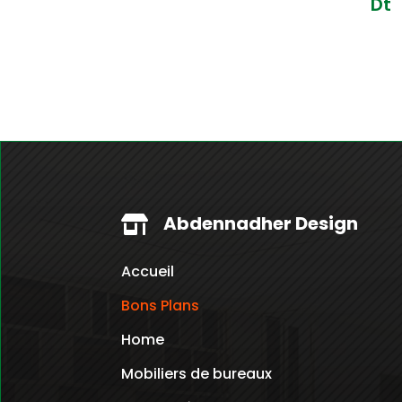
Dt
p
Abdennadher Design

Accueil
Bons Plans
Home
Mobiliers de bureaux