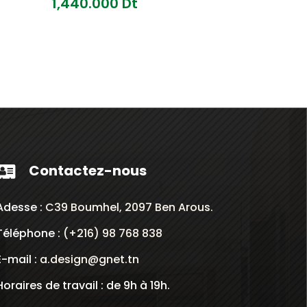
Plage
1,440.000
Dt
de
prix :
1,160.000
Dt
à
1,440.000
Dt
Contactez-nous

Adesse :
C39 Boumhel, 2097 Ben Arous.
Téléphone :
(+216) 98 768 838
E-mail :
a.design@gnet.tn
Horaires de travail : de 9h à 19h.