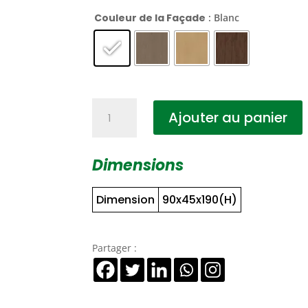
Couleur de la Façade
: Blanc
quantité
Ajouter au panier
de
Rangement
H+B
Dimensions
Vitré
Dimension
90x45x190(H)
Partager :