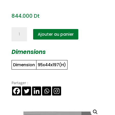
844.000
Dt
quantité
Ajouter au panier
de
Rangements
à
Dimensions
étagères
métallique
Dimension
95x44x197(H)
Partager :