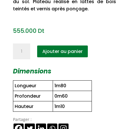
du sol. Plateau réalisé en lattes de bois
teintés et vernis après ponçage.
555.000
Dt
quantité
Ajouter au panier
de
Table
haute
Dimensions
SKÅL
180
Longueur
1m80
Profondeur
0m60
Hauteur
1m10
Partager :