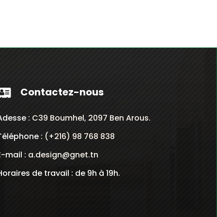
actuel
est :
0
177.000
Dt.
Contactez-nous

Adesse :
C39 Boumhel, 2097 Ben Arous.
Téléphone :
(+216) 98 768 838
E-mail :
a.design@gnet.tn
Horaires de travail : de 9h à 19h.