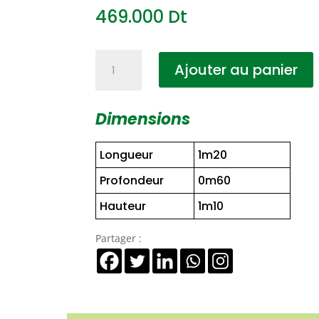
469.000
Dt
quantité
Ajouter au panier
de
Table
haute
Dimensions
SKÅL
120
Longueur
1m20
Profondeur
0m60
Hauteur
1m10
Partager :