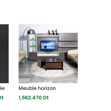
ée
Meuble horizon
Le
Dt
1,562.470
Dt
prix