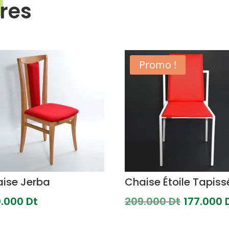
ires
Promo !
ise Jerba
Chaise Étoile Tapiss
Le
0.000
Dt
209.000
Dt
177.000
prix