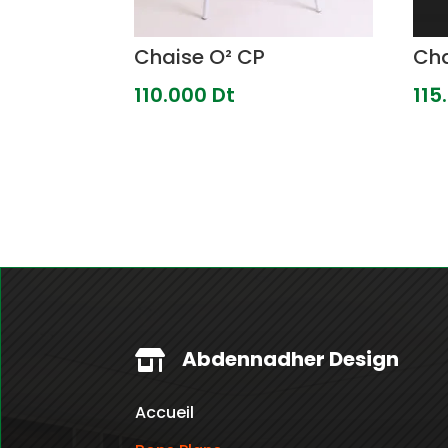
Chaise O² CP
Cha
110.000
Dt
115
Abdennadher Design

Accueil