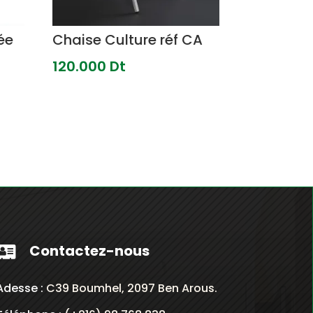
ée
Chaise Culture réf CA
120.000
Dt
Contactez-nous

Adesse :
C39 Boumhel, 2097 Ben Arous.