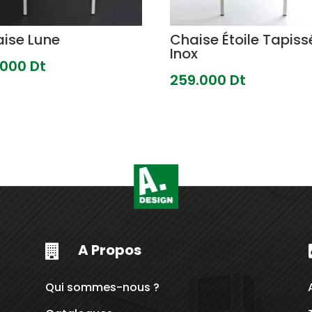
ise Lune
Chaise Étoile Tapiss
Inox
.000
Dt
259.000
Dt
A Propos

Qui sommes-nous ?