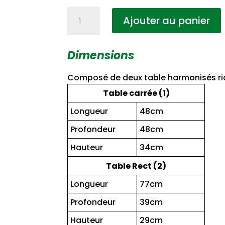
quantité
Ajouter au panier
de
Table
Diamant
Dimensions
Gigone
Composé de deux table harmonisés ri
Table carrée (1)
Longueur
48cm
Profondeur
48cm
Hauteur
34cm
Table Rect (2)
Longueur
77cm
Profondeur
39cm
Hauteur
29cm