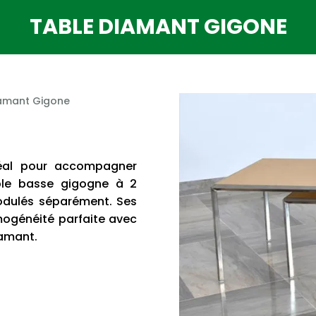
TABLE DIAMANT GIGONE
iamant Gigone
déal pour accompagner
ble basse gigogne à 2
odulés séparément. Ses
mogénéité parfaite avec
iamant.