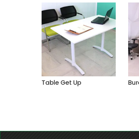
Table Get Up
Bur