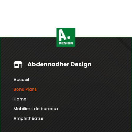
de
prix :
1,160.000
Dt
à
1,440.000
Dt
Abdennadher Design

Accueil
Bons Plans
Home
Mobiliers de bureaux
Amphithéatre