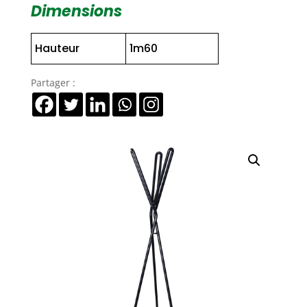
Dimensions
Para
Hauteur
1m60
Partager :