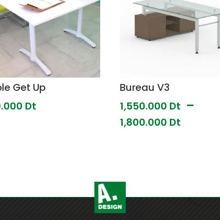
le Get Up
Bureau V3
–
0.000
Dt
1,550.000
Dt
Plage
1,800.000
Dt
de
prix :
1,550.
Dt
à
1,800.