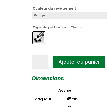
Couleur du revêtement
Type de piétement
: Chromé
quantité
Ajouter au panier
de
CBFD
Bas
Dimensions
Luge
Chromé
Assise
Longueur
45cm