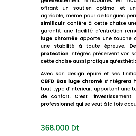
généreusement rembourrés en mous
offrant un soutien optimal et un
agréable, même pour de longues pér
similicuir
confère à cette chaise une
garantit une facilité d’entretien re
luge chromée
apporte une touche d
une stabilité à toute épreuve. D
protection
intégrés préservent vos so
cette chaise aussi pratique qu’esthéti
Avec son design épuré et ses finiti
CBFD Bas luge chromé
s’intégrera
tout type d’intérieur, apportant une 
de confort.
C’est l’investissement
professionnel qui se veut à la fois accue
368.000
Dt