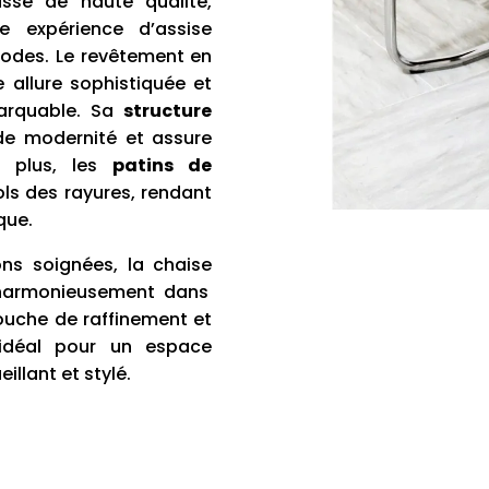
se de haute qualité,
e expérience d’assise
iodes.
Le revêtement en
 allure sophistiquée et
marquable.
Sa
structure
e modernité et assure
e plus, les
patins de
ls des rayures, rendant
que.
ons soignées, la chaise
 harmonieusement dans
touche de raffinement et
 idéal pour un espace
illant et stylé.