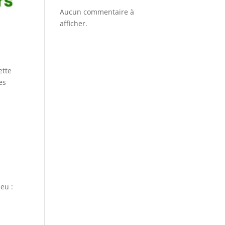
Aucun commentaire à
afficher.
ette
es
eu :