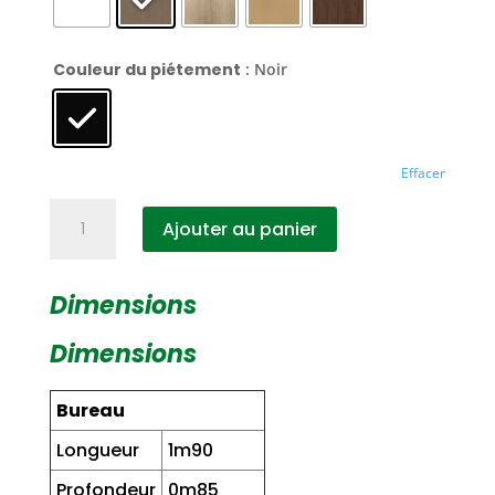
Couleur du piétement
: Noir
Effacer
quantité
Ajouter au panier
de
Bureau
Standing
Dimensions
Desk
Zénith
Dimensions
Bureau
Longueur
1m90
Profondeur
0m85