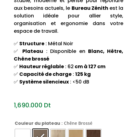
Stable, moderne et pensé pour répondre
aux besoins actuels, le
Bureau Zénith
est la
solution idéale pour allier style,
organisation et ergonomie dans votre
espace de travail.
✅
Structure
: Métal Noir
✅
Plateau
: Disponible en
Blanc, Hêtre,
Chêne brossé
✅
Hauteur réglable
: 62
cm à 127 cm
✅
Capacité de charge
:
125 kg
✅
Système silencieux
: <50 dB
1,690.000
Dt
Couleur du plateau
: Chêne Brossé