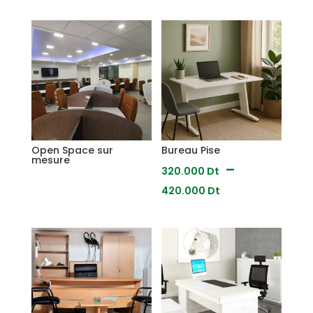
Open Space sur
Bureau Pise
mesure
–
320.000
Dt
Plage
420.000
Dt
de
prix :
320.000
Dt
à
420.000