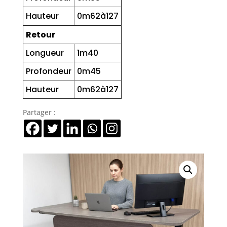
Hauteur
0m62à127
Retour
Longueur
1m40
Profondeur
0m45
Hauteur
0m62à127
Partager :