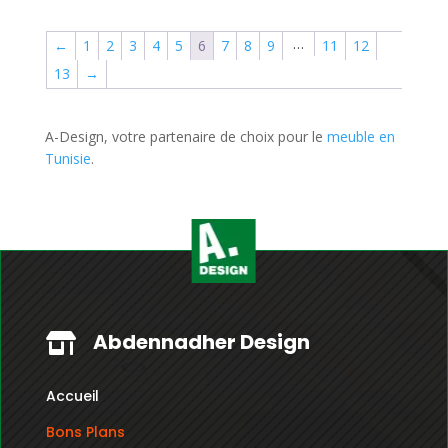
…
←
1
2
3
4
5
6
7
8
9
11
12
13
→
A-Design, votre partenaire de choix pour le
meuble en
Tunisie
.
Abdennadher Design

Accueil
Bons Plans