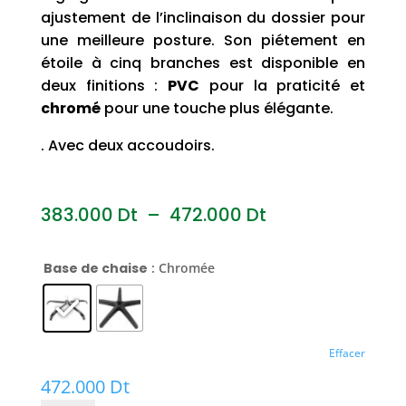
ajustement de l’inclinaison du dossier pour
une meilleure posture. Son piétement en
étoile à cinq branches est disponible en
deux finitions :
PVC
pour la praticité et
chromé
pour une touche plus élégante.
. Avec deux accoudoirs.
Plage
383.000
Dt
–
472.000
Dt
de
prix :
Base de chaise
: Chromée
383.000
Dt
à
Effacer
472.000
472.000
Dt
Dt