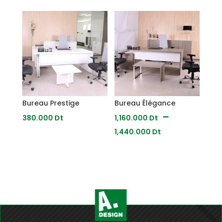
prix :
373.000
Dt
à
475.000
Dt
Bureau Prestige
Bureau Élégance
–
380.000
Dt
1,160.000
Dt
Plage
1,440.000
Dt
de
prix :
1,160.000
Dt
à
1,440.000