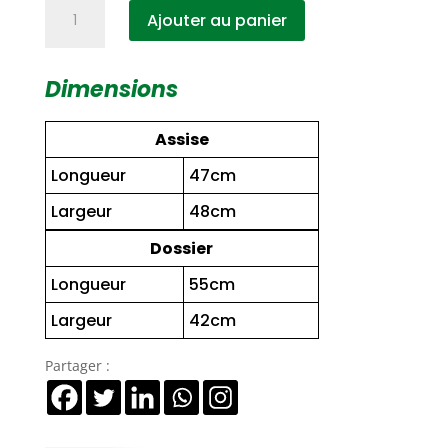
quantité
Ajouter au panier
de
CBMP
+
Dimensions
ACC
Assise
Longueur
47cm
Largeur
48cm
Dossier
Longueur
55cm
Largeur
42cm
Partager :