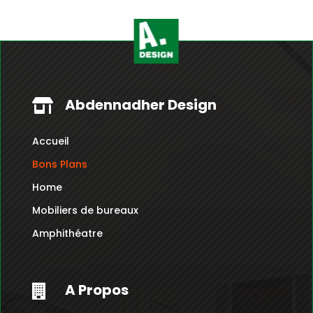
Dt
à
1,440.000
Dt
Abdennadher Design

Accueil
Bons Plans
Home
Mobiliers de bureaux
Amphithéatre
A Propos
