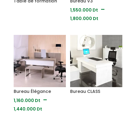
Table de formation
Bureau V3
–
1,550.000
Dt
Plage
1,800.000
Dt
de
prix :
1,550.000
Dt
à
1,800.000
Dt
Bureau Élégance
Bureau CLASS
–
1,160.000
Dt
Plage
1,440.000
Dt
de
prix :
1,160.000