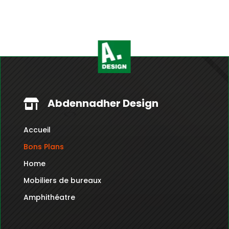
prix :
1,160.000
Dt
à
1,440.000
Dt
Abdennadher Design

Accueil
Bons Plans
Home
Mobiliers de bureaux
Amphithéatre