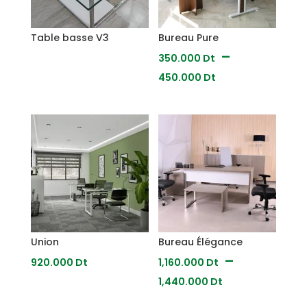
Table basse V3
Bureau Pure
–
350.000
Dt
Plage
450.000
Dt
de
prix :
350.000
Dt
à
450.000
Dt
Union
Bureau Élégance
–
920.000
Dt
1,160.000
Dt
Plage
1,440.000
Dt
de