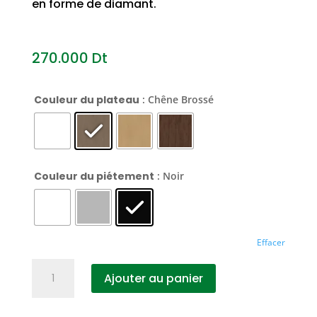
en forme de diamant.
270.000
Dt
Couleur du plateau
: Chêne Brossé
Couleur du piétement
: Noir
Effacer
quantité
Ajouter au panier
de
Table
basse