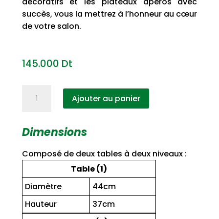
décoratifs et les plateaux apéros avec
succès, vous la mettrez à l’honneur au cœur
de votre salon.
145.000
Dt
quantité
Ajouter au panier
de
Table
Basse
Dimensions
Coccinelle
cercle
Composé de deux tables à deux niveaux :
Table (1)
Diamètre
44cm
Hauteur
37cm