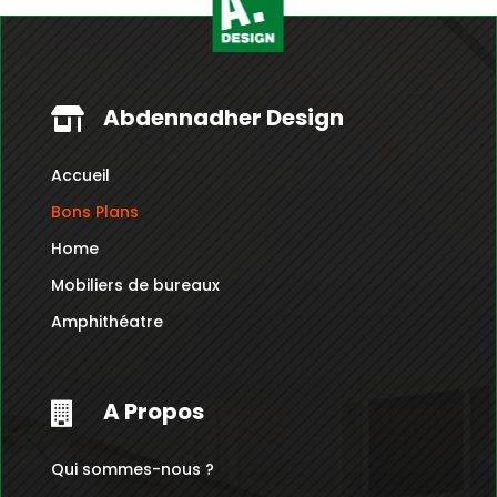
Dt.
Dt.
Abdennadher Design

Accueil
Bons Plans
Home
Mobiliers de bureaux
Amphithéatre
A Propos

Qui sommes-nous ?