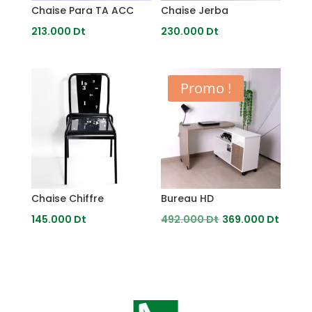
Chaise Para TA ACC
Chaise Jerba
213.000
Dt
230.000
Dt
Promo !
Chaise Chiffre
Bureau HD
Le
Le
145.000
Dt
492.000
Dt
369.000
Dt
prix
prix
initial
actu
était :
est :
492.000
369.