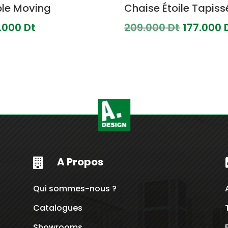
le Moving
Chaise Étoile Tapiss
Le
.000
Dt
209.000
Dt
177.000
prix
initial
était :
209.00
Dt.
A Propos

Qui sommes-nous ?
Catalogues
Showrooms