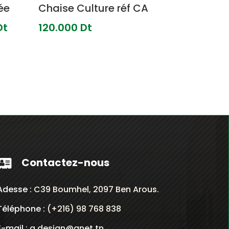
ée
Chaise Culture réf CA
Le
Dt
120.000
Dt
prix
actuel
est :
0
177.000
Dt.
Contactez-nous

Adesse :
C39 Boumhel, 2097 Ben Arous.
Téléphone :
(+216) 98 768 838
E-mail :
a.design@gnet.tn