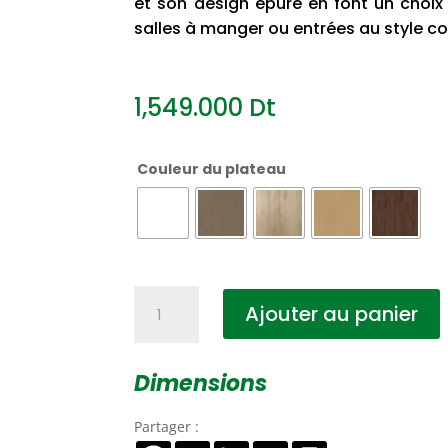
et son design épuré en font un choix 
salles à manger ou entrées au style c
1,549.000
Dt
Couleur du plateau
quantité
Ajouter au panier
de
Miroir
Soleil
Dimensions
Partager :