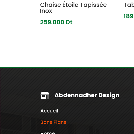
Chaise Étoile Tapissée
Tab
Inox
189
259.000
Dt
Abdennadher Design

Accueil
Bons Plans
Home