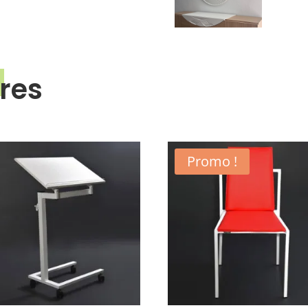
ires
Promo !