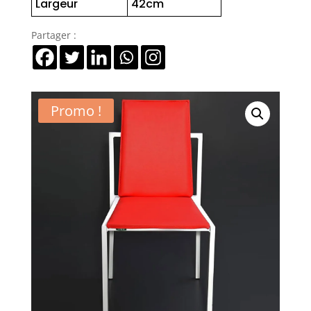
Largeur
42cm
Partager :
Promo !