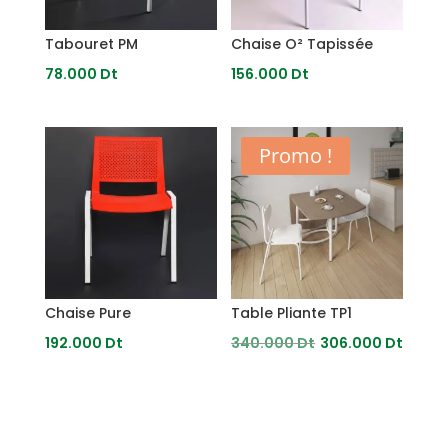
Tabouret PM
Chaise O² Tapissée
78.000
Dt
156.000
Dt
Promo !
Chaise Pure
Table Pliante TP1
Le
Le
192.000
Dt
340.000
Dt
306.000
Dt
prix
prix
initial
actu
était :
est :