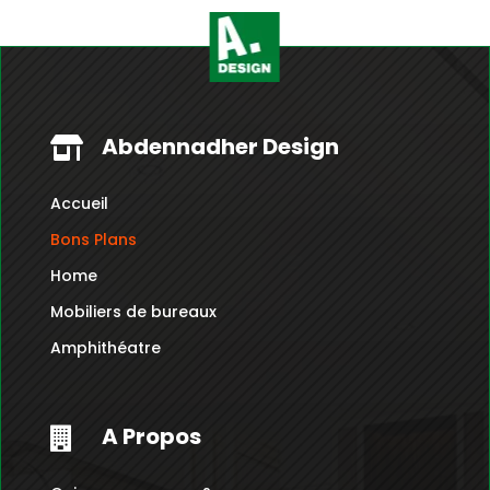
340.000
306
Dt.
Dt.
Abdennadher Design

Accueil
Bons Plans
Home
Mobiliers de bureaux
Amphithéatre
A Propos
