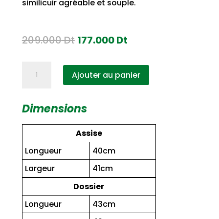
similicuir agréable et souple.
Le
Le
209.000
Dt
177.000
Dt
prix
prix
initial
actuel
quantité
Ajouter au panier
de
était :
est :
Chaise
209.000
177.000
Étoile
Dimensions
Dt.
Dt.
Tapissée
Assise
Longueur
40cm
Largeur
41cm
Dossier
Longueur
43cm