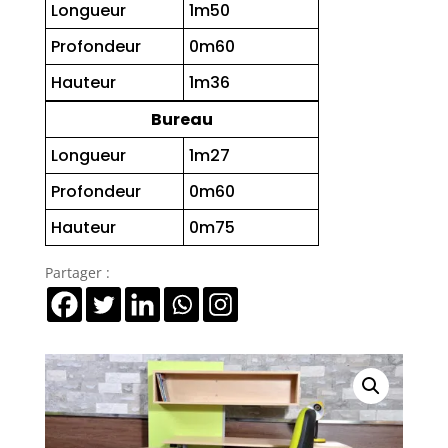
Longueur
1m50
Profondeur
0m60
Hauteur
1m36
Bureau
Longueur
1m27
Profondeur
0m60
Hauteur
0m75
Partager :