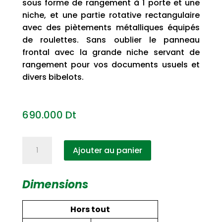
sous forme de rangement à 1 porte et une
niche, et une partie rotative rectangulaire
avec des piètements métalliques équipés
de roulettes. Sans oublier le panneau
frontal avec la grande niche servant de
rangement pour vos documents usuels et
divers bibelots.
690.000
Dt
quantité
Ajouter au panier
de
Bureau
Moving
Dimensions
Hors tout